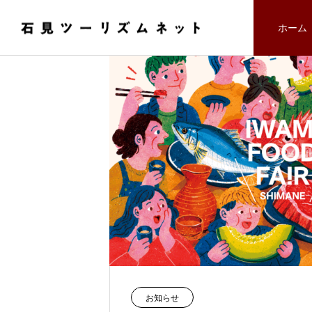
ホーム
えびす丼
神楽めし
FEATURE
01
西日本屈指の浜田港を擁する石見地
お知らせ