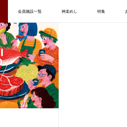
会員施設一覧
神楽めし
特集
オロチ丼
石見の自然ですくすくと育った牛や
石