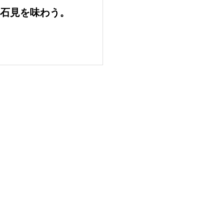
豚。 うまさもひとしおな肉たちのメニ
ン
石見を味わう。
ューです。
お魚まつり
て
日本海で獲れるピチピチの魚をメニュ
野
ーにした『石見お魚まつり』を開催！
幸