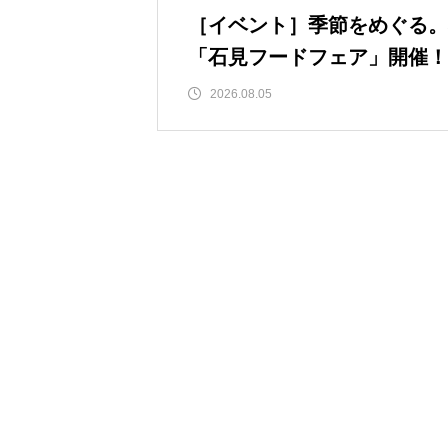
方。 石見自慢の魚介類を丼にしまし
神楽めし食材紹介
［イベント］季節をめぐる。
た。
「石見フードフェア」開催！
2026.08.05
瓦ぬご縁
石見地方の名産・石州瓦の上で焼い
食べる瓦焼きメニューです。